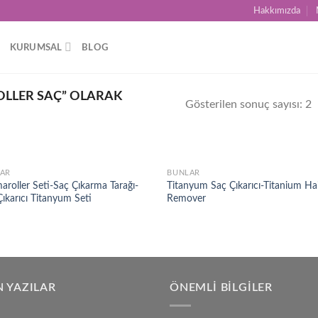
Hakkımızda
KURUMSAL
BLOG
LLER SAÇ” OLARAK
Gösterilen sonuç sayısı: 2
AR
BUNLAR
Add to
Ad
aroller Seti-Saç Çıkarma Tarağı-
Titanyum Saç Çıkarıcı-Titanium Ha
wishlist
wis
ıkarıcı Titanyum Seti
Remover
 YAZILAR
ÖNEMLI BILGILER