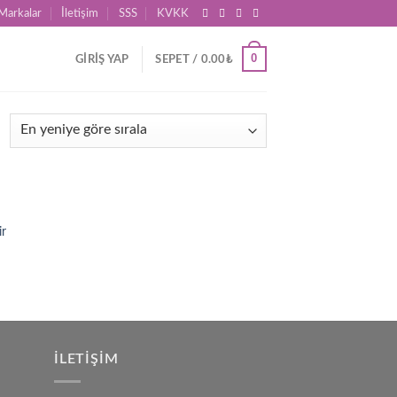
Markalar
İletişim
SSS
KVKK
0
GIRIŞ YAP
SEPET /
0.00
₺
d to
ir
hlist
İLETIŞIM