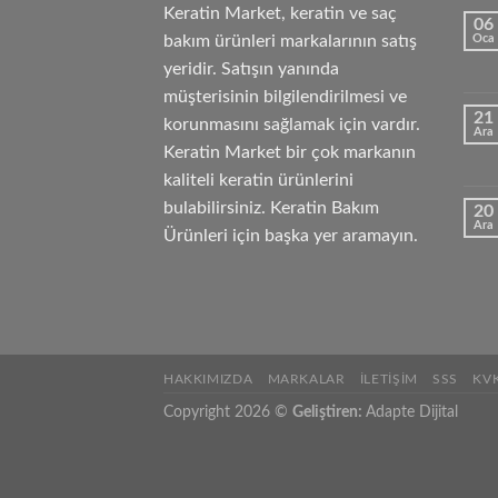
Keratin Market, keratin ve saç
06
bakım ürünleri markalarının satış
Oca
yeridir. Satışın yanında
müşterisinin bilgilendirilmesi ve
21
korunmasını sağlamak için vardır.
Ara
Keratin Market bir çok markanın
kaliteli keratin ürünlerini
bulabilirsiniz. Keratin Bakım
20
Ara
Ürünleri için başka yer aramayın.
HAKKIMIZDA
MARKALAR
İLETIŞIM
SSS
KV
Copyright 2026 ©
Geliştiren:
Adapte Dijital