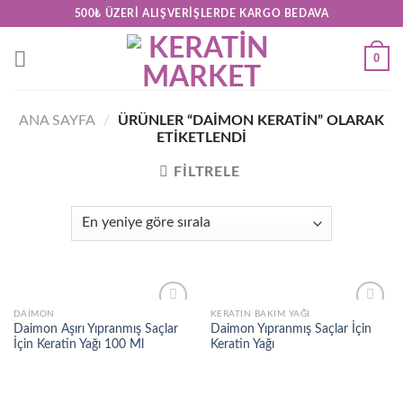
Skip
500₺ ÜZERI ALIŞVERIŞLERDE KARGO BEDAVA
to
content
0
ANA SAYFA
/
ÜRÜNLER “DAIMON KERATIN” OLARAK
ETIKETLENDI
FILTRELE
DAIMON
KERATIN BAKIM YAĞI
Add to
Add to
Daimon Aşırı Yıpranmış Saçlar
Daimon Yıpranmış Saçlar İçin
wishlist
wishlist
İçin Keratin Yağı 100 Ml
Keratin Yağı