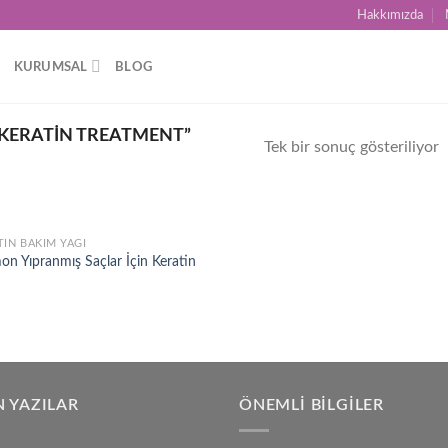
Hakkımızda
KURUMSAL
BLOG
KERATIN TREATMENT”
Tek bir sonuç gösteriliyor
TIN BAKIM YAĞI
Add to
on Yıpranmış Saçlar İçin Keratin
wishlist
 YAZILAR
ÖNEMLI BILGILER