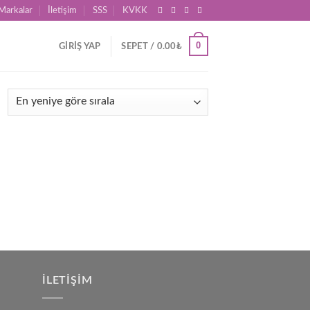
Markalar
İletişim
SSS
KVKK
0
GIRIŞ YAP
SEPET /
0.00
₺
İLETIŞIM