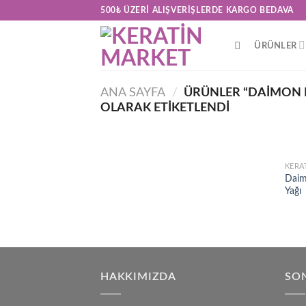
Skip
500₺ ÜZERI ALIŞVERIŞLERDE KARGO BEDAVA
to
content
ÜRÜNLER
ANA SAYFA
/
ÜRÜNLER “DAIMON 
OLARAK ETIKETLENDI
KERA
Daim
Yağı
HAKKIMIZDA
SON