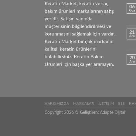
Keratin Market, keratin ve saç
06
bakım ürünleri markalarının satış
Oca
yeridir. Satışın yanında
müşterisinin bilgilendirilmesi ve
21
korunmasını sağlamak için vardır.
Ara
Keratin Market bir çok markanın
kaliteli keratin ürünlerini
bulabilirsiniz. Keratin Bakım
20
Ara
Ürünleri için başka yer aramayın.
HAKKIMIZDA
MARKALAR
İLETIŞIM
SSS
KV
Copyright 2026 ©
Geliştiren:
Adapte Dijital