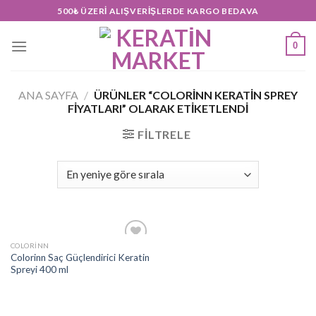
Skip
500₺ ÜZERI ALIŞVERIŞLERDE KARGO BEDAVA
to
content
0
ANA SAYFA
/
ÜRÜNLER “COLORINN KERATIN SPREY
FIYATLARI” OLARAK ETIKETLENDI
FILTRELE
COLORINN
Add to
Colorinn Saç Güçlendirici Keratin
wishlist
Spreyi 400 ml