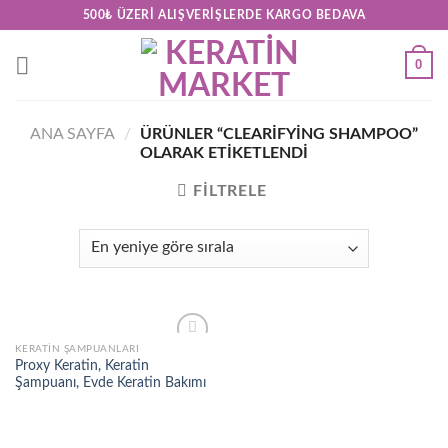
Skip
500₺ ÜZERI ALIŞVERIŞLERDE KARGO BEDAVA
to
content
0
ANA SAYFA
/
ÜRÜNLER “CLEARIFYING SHAMPOO”
OLARAK ETIKETLENDI
FILTRELE
KERATIN ŞAMPUANLARI
Add to
Proxy Keratin, Keratin
wishlist
Şampuanı, Evde Keratin Bakımı