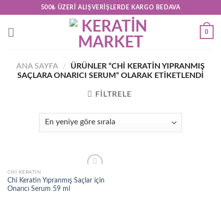
Skip
500₺ ÜZERI ALIŞVERIŞLERDE KARGO BEDAVA
to
content
0
ANA SAYFA
/
ÜRÜNLER “CHI KERATIN YIPRANMIŞ
SAÇLARA ONARICI SERUM” OLARAK ETIKETLENDI
FILTRELE
CHI KERATIN
Add to
Chi Keratin Yıpranmış Saçlar için
wishlist
Onarıcı Serum 59 ml