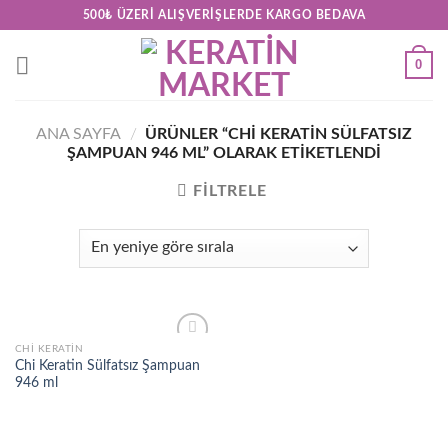
Skip
500₺ ÜZERI ALIŞVERIŞLERDE KARGO BEDAVA
to
content
0
ANA SAYFA
/
ÜRÜNLER “CHI KERATIN SÜLFATSIZ
ŞAMPUAN 946 ML” OLARAK ETIKETLENDI
FILTRELE
CHI KERATIN
Add to
Chi Keratin Sülfatsız Şampuan
wishlist
946 ml