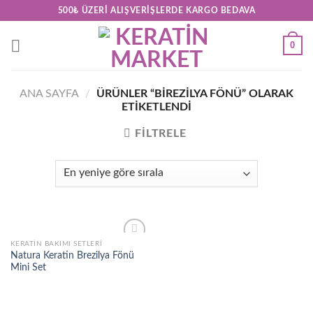
Skip
500₺ ÜZERI ALIŞVERIŞLERDE KARGO BEDAVA
to
content
0
ANA SAYFA
/
ÜRÜNLER “BIREZILYA FÖNÜ” OLARAK
ETIKETLENDI
FILTRELE
KERATİN BAKIMI SETLERİ
Add to
Natura Keratin Brezilya Fönü
wishlist
Mini Set