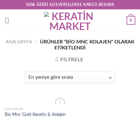
Skip
500₺ ÜZERI ALIŞVERIŞLERDE KARGO BEDAVA
to
content
0
ANA SAYFA
/
ÜRÜNLER “BIO MNC KOLAJEN” OLARAK
ETIKETLENDI
FILTRELE
ÇOK İYILER
Add to
Bio Mnc Gold Keratin & Kolajen
wishlist