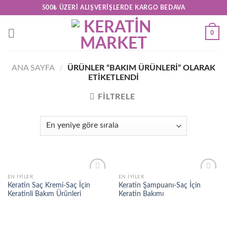
Skip
500₺ ÜZERI ALIŞVERIŞLERDE KARGO BEDAVA
to
content
0
ANA SAYFA
/
ÜRÜNLER “BAKIM ÜRÜNLERI” OLARAK
ETIKETLENDI
FILTRELE
EN İYILER
EN İYILER
Add to
Add to
Keratin Saç Kremi-Saç İçin
Keratin Şampuanı-Saç İçin
wishlist
wishlist
Keratinli Bakım Ürünleri
Keratin Bakımı