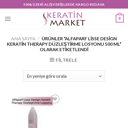
Skip
500₺ ÜZERI ALIŞVERIŞLERDE KARGO BEDAVA
to
content
0
ANA SAYFA
/
ÜRÜNLER “ALFAPARF LISSE DESIGN
KERATIN THERAPY DÜZLEŞTIRME LOSYONU 500 ML”
OLARAK ETIKETLENDI
FILTRELE
Add to
wishlist