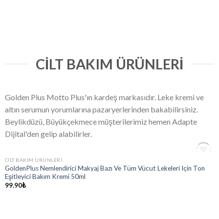
CILT BAKIM ÜRÜNLERI
Golden Plus Motto Plus'ın kardeş markasıdır. Leke kremi ve
altın serumun yorumlarına pazaryerlerinden bakabilirsiniz.
Beylikdüzü, Büyükçekmece müşterilerimiz hemen Adapte
Dijital'den gelip alabilirler.
STOKTA YOK
CILT BAKIM ÜRÜNLERI
Add
GoldenPlus Nemlendirici Makyaj Bazı Ve Tüm Vücut Lekeleri Için Ton
to
Eşitleyici Bakım Kremi 50ml
wishlist
99.90
₺