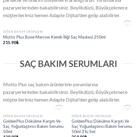
pazaryerlerinden bakabilirsiniz. Beylikdüzü, Büyükçekmece
müşterilerimiz hemen Adapte Dijital'den gelip alabilirler.
STOKTA YOK
DIĞER BAKIM ÜRÜNLERI
Add
Motto Plus Bone Marrow Kemik İliği Saç Maskesi 250ml
to
215.90
₺
wishlist
SAÇ BAKIM SERUMLARI
Motto Plus saç bakım ürünlerinin yorumlarına
pazaryerlerinden bakabilirsiniz. Beylikdüzü, Büyükçekmece
müşterilerimiz hemen Adapte Dijital'den gelip alabilirler.
STOKTA YOK
STOKTA YOK
DIĞER BAKIM ÜRÜNLERI
DIĞER BAKIM ÜRÜNLERI
Add
Add
GoldenPlus Dökülme Karşıtı Ve
GoldenPlus Dökülme Karşıtı Ve
to
to
Saç Yoğunlaştırıcı Bakım Serumu
Saç Yoğunlaştırıcı Bakım Serumu
wishlist
wishlist
50ml
50ml 3’lü Set