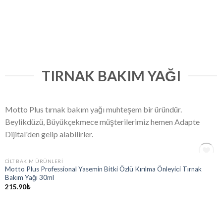
TIRNAK BAKIM YAĞI
Motto Plus tırnak bakım yağı muhteşem bir üründür.
Beylikdüzü, Büyükçekmece müşterilerimiz hemen Adapte
Dijital'den gelip alabilirler.
STOKTA YOK
CILT BAKIM ÜRÜNLERI
Add
Motto Plus Professional Yasemin Bitki Özlü Kırılma Önleyici Tırnak
to
Bakım Yağı 30ml
wishlist
215.90
₺