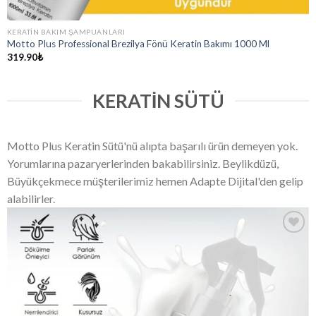
KERATIN BAKIM ŞAMPUANLARI
Motto Plus Professional Brezilya Fönü Keratin Bakımı 1000 Ml
319.90
₺
KERATIN SÜTÜ
Motto Plus Keratin Sütü'nü alıpta başarılı ürün demeyen yok.
Yorumlarına pazaryerlerinden bakabilirsiniz. Beylikdüzü,
Büyükçekmece müşterilerimiz hemen Adapte Dijital'den gelip
alabilirler.
Add
to
wishlist