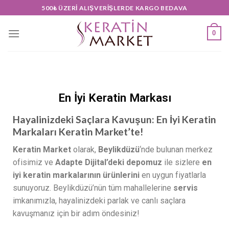
500₺ ÜZERI ALIŞVERIŞLERDE KARGO BEDAVA
0
En İyi Keratin Markası
Hayalinizdeki Saçlara Kavuşun: En İyi Keratin
Markaları Keratin Market’te!
Keratin Market
olarak,
Beylikdüzü
‘nde bulunan merkez
ofisimiz ve
Adapte Dijital’deki depomuz
ile sizlere
en
iyi keratin markalarının ürünlerini
en uygun fiyatlarla
sunuyoruz. Beylikdüzü’nün tüm mahallelerine
servis
imkanımızla, hayalinizdeki parlak ve canlı saçlara
kavuşmanız için bir adım öndesiniz!