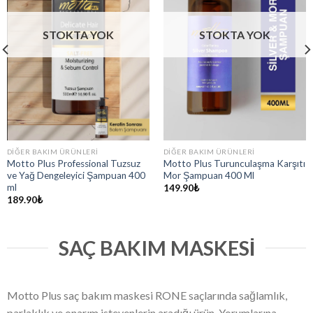
STOKTA YOK
STOKTA YOK
DIĞER BAKIM ÜRÜNLERI
DIĞER BAKIM ÜRÜNLERI
Motto Plus Professional Tuzsuz
Motto Plus Turunculaşma Karşıtı
ve Yağ Dengeleyici Şampuan 400
Mor Şampuan 400 Ml
ml
149.90
₺
189.90
₺
SAÇ BAKIM MASKESI
Motto Plus saç bakım maskesi RONE saçlarında sağlamlık,
parlaklık ve onarım isteyenlerin aradığı ürün. Yorumlarına