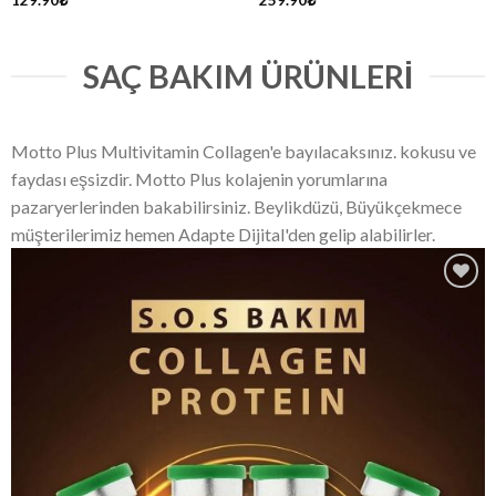
129.90
₺
259.90
₺
SAÇ BAKIM ÜRÜNLERI
Motto Plus Multivitamin Collagen'e bayılacaksınız. kokusu ve
faydası eşsizdir. Motto Plus kolajenin yorumlarına
pazaryerlerinden bakabilirsiniz. Beylikdüzü, Büyükçekmece
müşterilerimiz hemen Adapte Dijital'den gelip alabilirler.
Add
to
wishlist