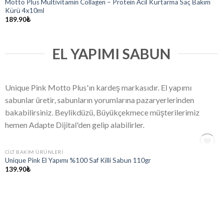
Motto Plus Multivitamin Collagen – Protein Acil Kurtarma Saç Bakım
Kürü 4x10ml
189.90
₺
EL YAPIMI SABUN
Unique Pink Motto Plus'ın kardeş markasıdır. El yapımı
sabunlar üretir, sabunların yorumlarına pazaryerlerinden
bakabilirsiniz. Beylikdüzü, Büyükçekmece müşterilerimiz
hemen Adapte Dijital'den gelip alabilirler.
STOKTA YOK
CILT BAKIM ÜRÜNLERI
Add
Unique Pink El Yapımı %100 Saf Killi Sabun 110gr
to
139.90
₺
wishlist