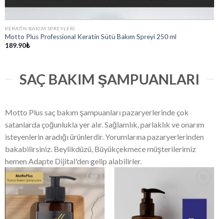
KERATIN BAKIM SPREYLERI
Motto Plus Professional Keratin Sütü Bakım Spreyi 250 ml
189.90
₺
SAÇ BAKIM ŞAMPUANLARI
Motto Plus saç bakım şampuanları pazaryerlerinde çok
satanlarda çoğunlukla yer alır. Sağlamlık, parlaklık ve onarım
isteyenlerin aradığı ürünlerdir. Yorumlarına pazaryerlerinden
bakabilirsiniz. Beylikdüzü, Büyükçekmece müşterilerimiz
hemen Adapte Dijital'den gelip alabilirler.
Add
Add
to
to
wishlist
wishlist