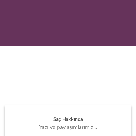
Keratinler
Keratin Marketi keratin
hakkında..
Keratin Bakımı
Keratin bakımı hakkında..
Saç
Sağlık, bakım ve trendler..
Saç Hakkında
Yazı ve paylaşımlarımızı..