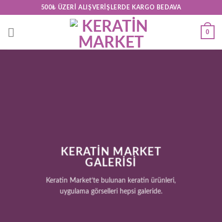
Skip
500₺ ÜZERI ALIŞVERIŞLERDE KARGO BEDAVA
to
content
0
KERATİN MARKET
GALERİSİ
Keratin Market’te bulunan keratin ürünleri,
uygulama görselleri hepsi galeride.